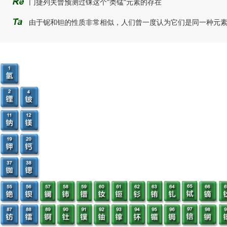
门捷列夫曾预测过铼这个"类锰"元素的存在
由于铌和钽的性质非常相似，人们曾一度认为它们是同一种元