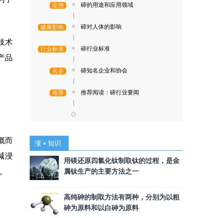
碲的用途和应用领域
应用
|
碲对人体的影响
健康影响
|
技术
碲行业标准
行业标准
产品
|
碲知名企业和协会
名企
|
推荐阅读：碲行业要闻
推荐
|
概而
涨 ▪ 知识
碱浸
用镁还原四氯化钛制取钛的过程，是金
。
属钛生产的主要方法之一
高纯砷的制取方法有两种，分别为以粗
砷为原料和以白砷为原料