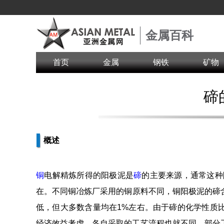
金属百科
首页
金属
钢铁
矿物
碲
概述
铜
电解精炼所得的阳极泥是
碲
的主要来源，通常这种阳极
在。不同铜冶炼厂采用的铜原料不同，铜阳极泥的碲含量也
低，但大多数含量均在1%左右。由于碲的化学性质
经济效益考虑，各自采取的工艺流程也就不同，部分