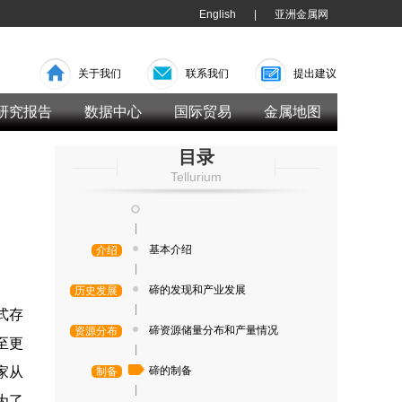
English
|
亚洲金属网
关于我们
联系我们
提出建议
研究报告
数据中心
国际贸易
金属地图
目录
Tellurium
|
基本介绍
介绍
|
碲的发现和产业发展
历史发展
|
式存
碲资源储量分布和产量情况
资源分布
至更
|
家从
碲的制备
制备
|
为了