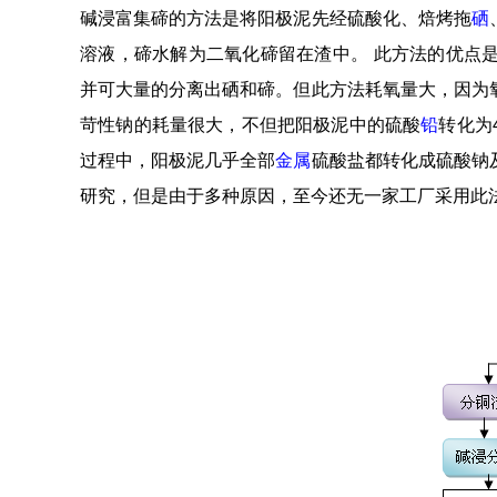
碱浸富集碲的方法是将阳极泥先经硫酸化、焙烤拖
硒
溶液，碲水解为二氧化碲留在渣中。 此方法的优点
并可大量的分离出硒和碲。但此方法耗氧量大，因为
苛性钠的耗量很大，不但把阳极泥中的硫酸
铅
转化为
过程中，阳极泥几乎全部
金属
硫酸盐都转化成硫酸钠
研究，但是由于多种原因，至今还无一家工厂采用此