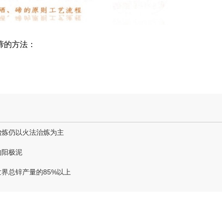
碲的方法：
冶炼仍以火法治炼为主
的阳极泥
界总锌产量的85%以上