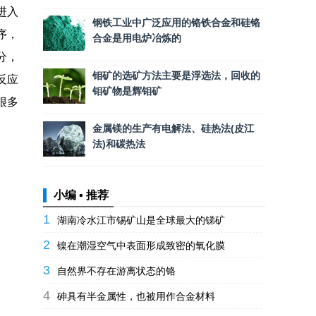
进入
钢铁工业中广泛应用的铬铁合金和硅铬
序，
合金是用电炉冶炼的
分，
钼矿的选矿方法主要是浮选法，回收的
反应
钼矿物是辉钼矿
很多
金属镁的生产有电解法、硅热法(皮江
法)和碳热法
小编 ▪ 推荐
1
湖南冷水江市锡矿山是全球最大的锑矿
2
镍在潮湿空气中表面形成致密的氧化膜
3
自然界不存在游离状态的铬
4
砷具有半金属性，也被用作合金材料