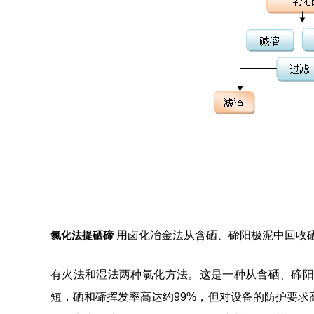
氯化法提硒碲
用卤化冶金法从含硒、碲阳极泥中回收
有火法和湿法两种氯化方法。这是一种从含硒、碲阳
短，硒和碲挥发率高达约99%，但对设备的防护要