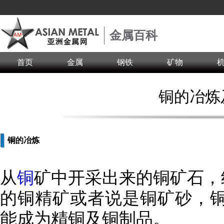
金属百科
首页
金属
钢铁
矿物
铜的冶炼
铜的冶炼
从
铜
矿中开采出来的铜矿石，
的铜精矿或者说是铜矿砂，铜
能成为精铜及铜制品。