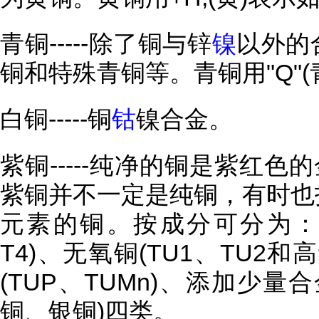
青铜-----除了铜与锌
镍
以外的
铜和特殊青铜等。青铜用"Q"(
白铜-----铜
钴
镍合金。
紫铜-----纯净的铜是紫红色
紫铜并不一定是纯铜，有时也
元素的铜。按成分可分为：普
T4)、无氧铜(TU1、TU2
(TUP、TUMn)、添加少量
铜、银铜)四类。