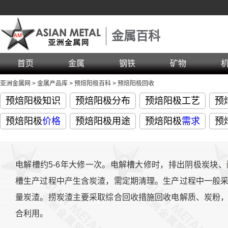
金属百科
首页
金属
钢铁
矿物
亚洲金属网
>
金属产品库
>
预焙阳极百科
>
预焙阳极回收
预焙阳极知识
预焙阳极分布
预焙阳极工艺
预
预焙阳极
价格
预焙阳极用途
预焙阳极
需求
预
电解槽约5-6年大修一次。电解槽大修时，排出阴极炭块
槽生产过程中产生含炭渣，需定期清理。生产过程中一般
量炭渣。捞炭渣主要采取综合回收措施回收电解质、炭粉
合利用。