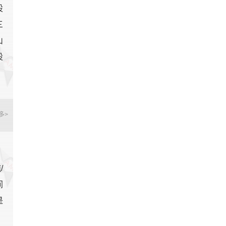
股
三
山
设
多>
，
/
间
是