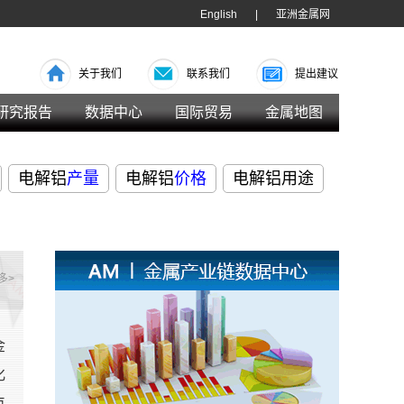
English
|
亚洲金属网
关于我们
联系我们
提出建议
研究报告
数据中心
国际贸易
金属地图
电解铝
产量
电解铝
价格
电解铝用途
多>
金
化
点