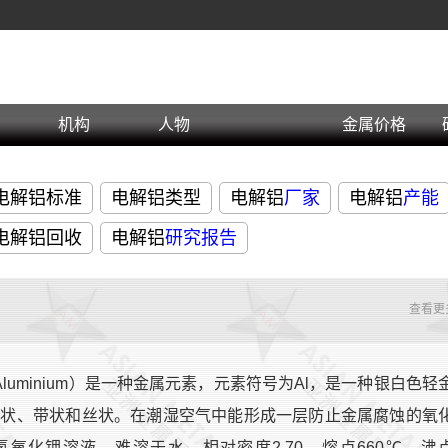
机构
人物
金属价格
电解铝标准
电解铝类型
电解铝
厂家
电解铝
产能
电解铝回收
电解铝
研究报告
查看更
uminium）是一种金属元素，元素符号为Al，是一种银白色轻
粉状、带状和丝状。在潮湿空气中能形成一层防止金属腐蚀的氧
氧化钾溶液，难溶于水。相对密度2.70，熔点660℃，沸