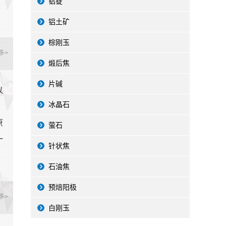
铝锭
铝土矿
棕刚玉
多>
煅后焦
片碱
以
冰晶石
，
原
萤石
一
针状焦
石油焦
预焙阳极
多>
白刚玉