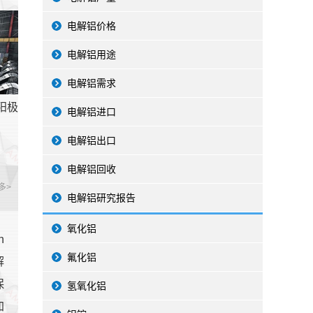
电解铝价格
电解铝用途
电解铝需求
阳极
电解铝进口
电解铝出口
电解铝回收
多>
电解铝研究报告
氧化铝
n
氟化铝
解
保
氢氧化铝
加