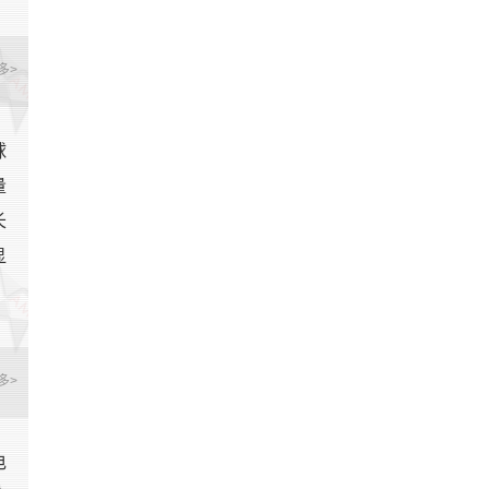
多>
球
量
长
显
多>
电