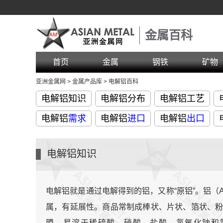
金属百科
首页
金属
钢铁
矿物
亚洲金属网
>
金属产品库
>
电解铝百科
电解铝知识
电解铝分布
电解铝工艺
电解铝
需求
电解铝
进口
电解铝
出口
电解铝知识
电解铝就是通过电解得到的铝，又称“原铝”。铝（Al
属，有延展性。商品常制成棒状、片状、箔状、
膜。易溶于稀硫酸、硝酸、盐酸、氢氧化钠和氢