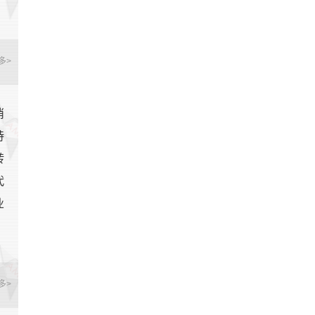
多>
消
持
转
代
业
多>