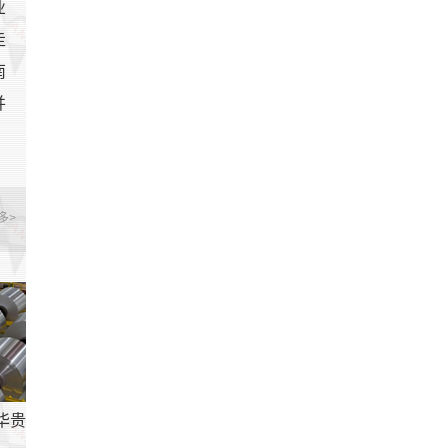
业
走
南
并
多>
华贵