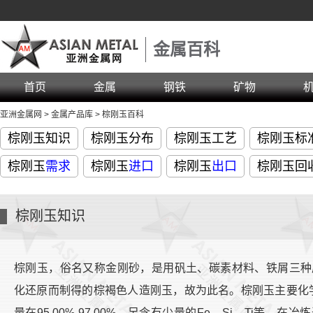
金属百科
首页
金属
钢铁
矿物
亚洲金属网
>
金属产品库
>
棕刚玉百科
棕刚玉知识
棕刚玉分布
棕刚玉工艺
棕刚玉标
棕刚玉
需求
棕刚玉
进口
棕刚玉
出口
棕刚玉回
棕刚玉知识
棕刚玉，俗名又称金刚砂，是用矾土、碳素材料、铁屑三种
化还原而制得的棕褐色人造刚玉，故为此名。棕刚玉主要化学成
量在95.00%-97.00%，另含有少量的Fe，Si，Ti等。