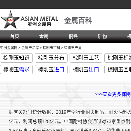
金属百科
首页
金属
钢铁
矿物
亚洲金属网
>
金属产品库
>
棕刚玉百科
>
棕刚玉产量
棕刚玉知识
棕刚玉分布
棕刚玉工艺
棕刚玉标
棕刚玉
需求
棕刚玉
进口
棕刚玉
出口
棕刚玉回
>>>查看更多棕
据有关部门统计数据，2019年全行业耐火制品、耐火原料及相关
亿元，利润总额128亿元。中国耐材协会通过对73家重点耐
2.57万吨（含部分耐火原料）同比增长3.34%；销售收入568