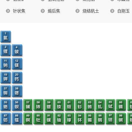
针状焦
煅后焦
烧结矾土
白刚玉