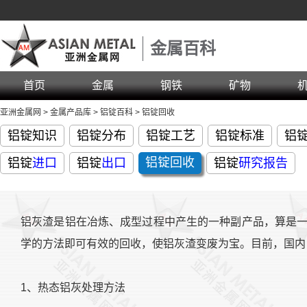
金属百科
首页
金属
钢铁
矿物
亚洲金属网
>
金属产品库
>
铝锭百科
>
铝锭回收
铝锭知识
铝锭分布
铝锭工艺
铝锭标准
铝
铝锭回收
铝锭
进口
铝锭
出口
铝锭
研究报告
铝灰渣是铝在冶炼、成型过程中产生的一种副产品，算是
学的方法即可有效的回收，使铝灰渣变废为宝。目前，国内
1、热态铝灰处理方法