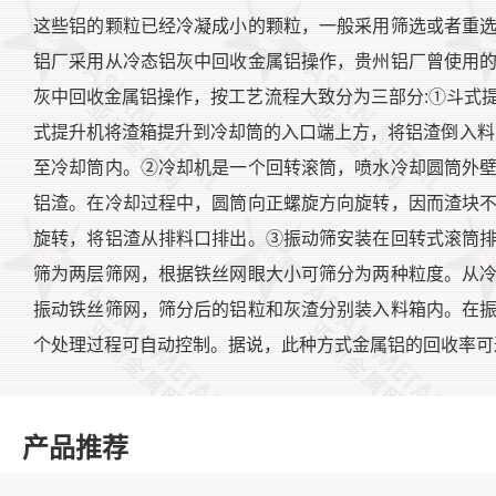
这些铝的颗粒已经冷凝成小的颗粒，一般采用筛选或者重
铝厂采用从冷态铝灰中回收金属铝操作，贵州铝厂曾使用
灰中回收金属铝操作，按工艺流程大致分为三部分:①斗式
式提升机将渣箱提升到冷却筒的入口端上方，将铝渣倒入料
至冷却筒内。②冷却机是一个回转滚筒，喷水冷却圆筒外
铝渣。在冷却过程中，圆筒向正螺旋方向旋转，因而渣块
旋转，将铝渣从排料口排出。③振动筛安装在回转式滚筒
筛为两层筛网，根据铁丝网眼大小可筛分为两种粒度。从
振动铁丝筛网，筛分后的铝粒和灰渣分别装入料箱内。在
个处理过程可自动控制。据说，此种方式金属铝的回收率可
产品推荐