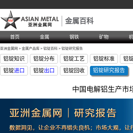
金属百科
首页
金属
钢铁
矿物
亚洲金属网
>
金属产品库
>
铝锭百科
>
铝锭研究报告
铝锭知识
铝锭分布
铝锭工艺
铝锭标准
铝
铝锭
研究报告
铝锭
进口
铝锭
出口
铝锭回收
中国电解铝生产市场