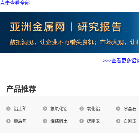
1.2.2.1 规模分类
点击查看全部
1.2.2.2 权属分类
1.3 末来产能展望
1.3.1 当前规划产能
1.3.2 未来产能展望
1.3.2.1 分年展望
>>>查看更多铝
1.3.2.2 分省展望
1.3.2.2.1 总量分省
1.3.2.2.2 新增分省
产品推荐
1.3.2.3分类展望
1.3.2.3.1规模展望
铝土矿
氢氧化铝
氧化铝
冰晶石
1.3.2.3.2 权属展望
2生产产量分析
煅后焦
烧结矾土
棕刚玉
白刚玉
2.1历史产量回顾