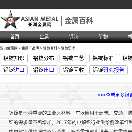
金属百科
首页
金属
钢铁
矿物
亚洲金属网
>
金属产品库
>
铝锭百科
>
铝锭需求
铝锭知识
铝锭分布
铝锭工艺
铝锭标准
铝
铝锭
进口
铝锭
出口
铝锭回收
铝锭
研究报告
>>>查看更多铝
铝锭是一种重要的工业原材料，广泛应用于建筑、交通、
锭的需求量不断增加。2017年的电解铝行业供给侧改革红利在
内电解铝供给弹性逐步消失，随着需求逐步增长，供需格