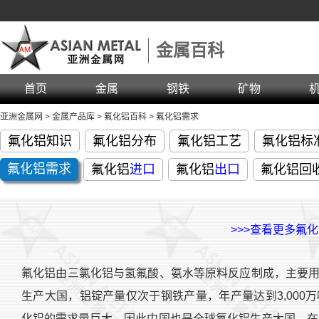
金属百科
首页
金属
钢铁
矿物
亚洲金属网
>
金属产品库
>
氟化铝百科
>
氟化铝需求
氟化铝知识
氟化铝分布
氟化铝工艺
氟化铝标
氟化铝
需求
氟化铝
进口
氟化铝
出口
氟化铝回
>>>查看更多氟
氟化铝由三氯化铝与氢氟酸、氨水等原料反应制成，主要
生产大国，铝锭产量仅次于钢铁产量，年产量达到3,000
化铝的需求量巨大，因此中国也是全球氟化铝生产大国，在