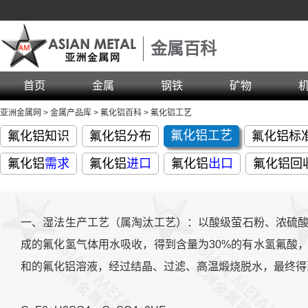
金属百科
首页
金属
钢铁
矿物
亚洲金属网
>
金属产品库
>
氟化铝百科
>
氟化铝工艺
氟化铝工艺
氟化铝知识
氟化铝分布
氟化铝标
氟化铝
需求
氟化铝
进口
氟化铝
出口
氟化铝回
一、湿法生产工艺（属淘汰工艺）：以酸级萤石粉、浓硫
成的氟化氢气体用水吸收，得到含量为30%的有水氢氟酸
和的氟化铝溶液，经过结晶、过滤、高温煅烧脱水，最终得