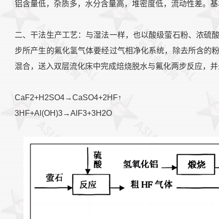
铝含量低，杂质多，水分含量高，堆密度低，流动性差。基
二、干法生产工艺：与湿法一样，也以酸级萤石粉、浓硫
步所产生的氟化氢气体要经过气相净化系统，除去所含的粉
混合，送入双层流化床中完成焙烧脱水与氟化两步反应，并
CaF2+H2SO4→CaSO4+2HF↑
3HF+Al(OH)3→AlF3+3H2O