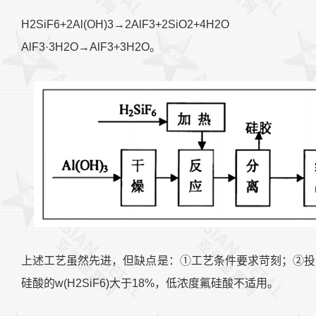
H2SiF6+2Al(OH)3→2AlF3+2SiO2+4H2O
AlF3·3H2O→AlF3+3H2O。
上述工艺虽然先进，但缺点是：①工艺条件要求苛刻；②投
硅酸的w(H2SiF6)大于18%，低浓度氟硅酸不适用。