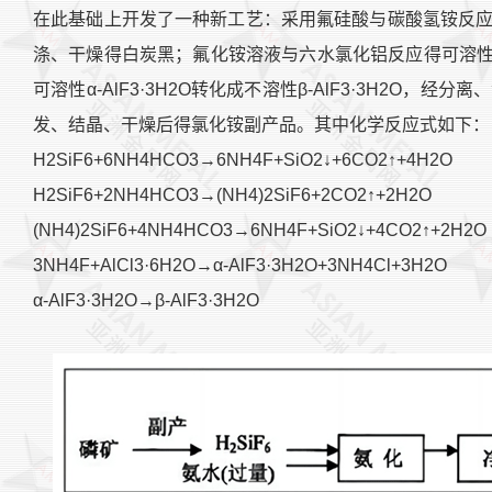
在此基础上开发了一种新工艺：采用氟硅酸与碳酸氢铵反
涤、干燥得白炭黑；氟化铵溶液与六水氯化铝反应得可溶性α-
可溶性α-AlF3·3H2O转化成不溶性β-AlF3·3H2O
发、结晶、干燥后得氯化铵副产品。其中化学反应式如下：
H2SiF6+6NH4HCO3→6NH4F+SiO2↓+6CO2↑+4H2O
H2SiF6+2NH4HCO3→(NH4)2SiF6+2CO2↑+2H2O
(NH4)2SiF6+4NH4HCO3→6NH4F+SiO2↓+4CO2↑+2H2O
3NH4F+AlCl3·6H2O→α-AlF3·3H2O+3NH4Cl+3H2O
α-AlF3·3H2O→β-AlF3·3H2O