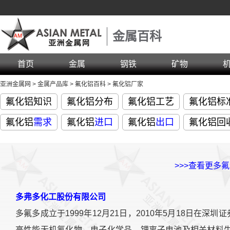
金属百科
首页
金属
钢铁
矿物
亚洲金属网
>
金属产品库
>
氟化铝百科
>
氟化铝厂家
氟化铝知识
氟化铝分布
氟化铝工艺
氟化铝标
氟化铝
需求
氟化铝
进口
氟化铝
出口
氟化铝回
>>>查看更多
多弗多化工股份有限公司
多氟多成立于1999年12月21日，2010年5月18日在深
高性能无机氟化物、电子化学品、锂离子电池及相关材料生