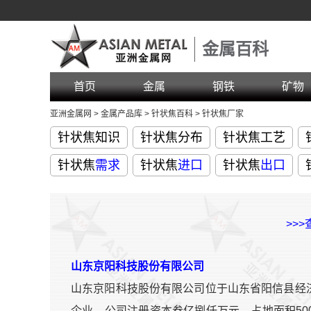
金属百科
首页
金属
钢铁
矿物
亚洲金属网
>
金属产品库
>
针状焦百科
>
针状焦厂家
针状焦知识
针状焦分布
针状焦工艺
针状焦
需求
针状焦
进口
针状焦
出口
>>
山东京阳科技股份有限公司
山东京阳科技股份有限公司位于山东省阳信县经
企业。公司注册资本叁亿捌仟万元，占地面积500