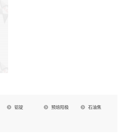
铝锭
预焙阳极
石油焦