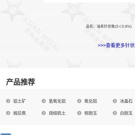
品名：油系针状焦(S＜0.8%) 
>>>查看更多针
产品推荐
铝土矿
氢氧化铝
氧化铝
冰晶石
煅后焦
烧结矾土
棕刚玉
白刚玉