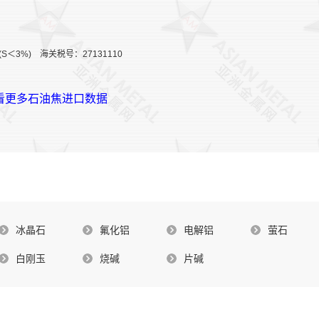
S＜3%) 海关税号：27131110
查看更多石油焦进口数据
冰晶石
氟化铝
电解铝
萤石
白刚玉
烧碱
片碱