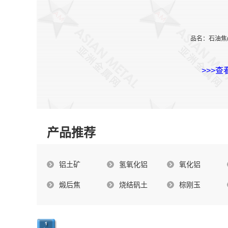
品名：石油焦(
>>>
产品推荐
铝土矿
氢氧化铝
氧化铝
煅后焦
烧结矾土
棕刚玉