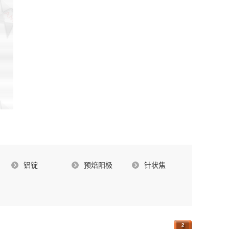
铝锭
预焙阳极
针状焦