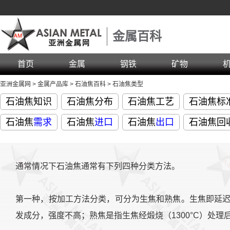
金属百科
首页
金属
钢铁
矿物
亚洲金属网
>
金属产品库
>
石油焦百科
>
石油焦类型
石油焦知识
石油焦分布
石油焦工艺
石油焦标
石油焦
需求
石油焦
进口
石油焦
出口
石油焦回
通常情况下石油焦通常有下列四种分类方法。
第一种，按加工方法分类，可分为生焦和熟焦。生焦即延
发成分，强度不高；熟焦是指生焦经煅烧（1300°C）处