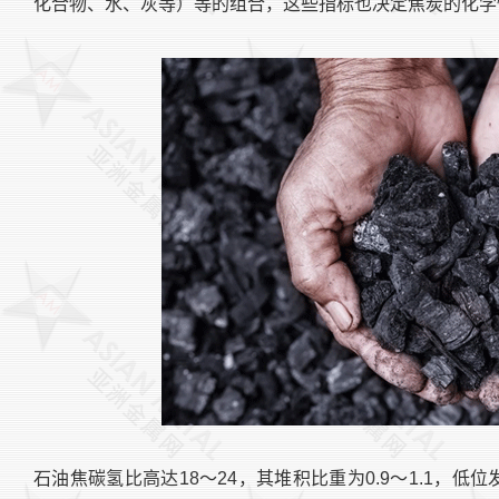
化合物、水、灰等）等的组合，这些指标也决定焦炭的化学
石油焦碳氢比高达18～24，其堆积比重为0.9～1.1，低位发