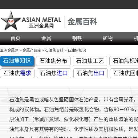
金属百科
首页
金属
钢铁
矿物
亚洲金属网
>
金属产品库
>
石油焦百科
>
石油焦知识
石油焦知识
石油焦分布
石油焦工艺
石油焦标
石油焦
需求
石油焦
进口
石油焦
出口
石油焦回
石油焦是黑色或暗灰色坚硬固体石油产品，带有金属光泽
构成的炭体物。石油焦组分是碳氢化合物，含碳90－97%，
原油加工（常减压蒸馏、催化裂化等）产生的重质渣油的
油焦本身具有其特有的物理、化学性质及其机械性质，是