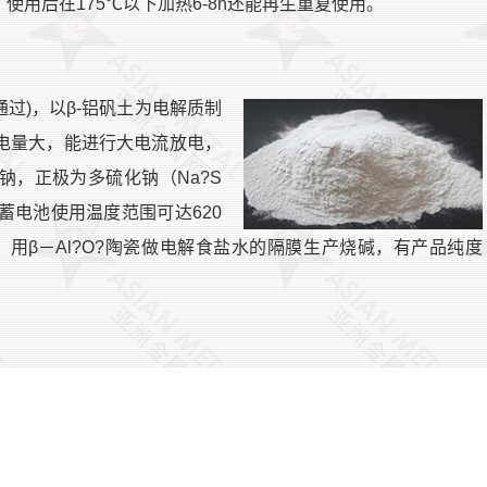
用后在175℃以下加热6-8h还能再生重复使用。
通过)，以β-铝矾土为电解质制
电量大，能进行大电流放电，
，正极为多硫化钠（Na?S
蓄电池使用温度范围可达620
。用β－Al?O?陶瓷做电解食盐水的隔膜生产烧碱，有产品纯度