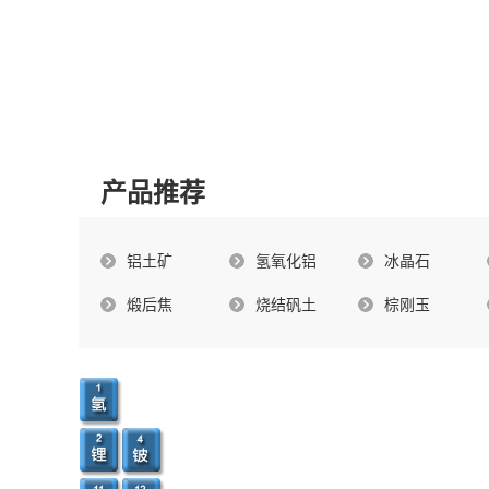
产品推荐
铝土矿
氢氧化铝
冰晶石
煅后焦
烧结矾土
棕刚玉