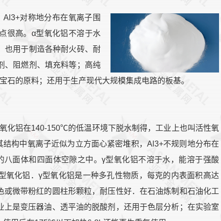
Al3+对称地分布在氧离子围
点很高。α型氧化铝不溶于水
；也用于制造各种耐火砖、耐
剂、阻燃剂、填充料等；高纯
蓝宝石的原料；还用于生产现代大规模集成电路的板基。
氧化铝在140-150℃的低温环境下脱水制得，工业上也叫活性氧
其结构中氧离子近似为立方面心紧密堆积，Al3+不规则地分布在
的八面体和四面体空隙之中。γ型氧化铝不溶于水，能溶于强酸
为α型氧化铝．γ型氧化铝是一种多孔性物质，每克的内表面积高达
色或微带粉红的圆柱形颗粒，耐压性好．在石油炼制和石油化工
业上是变压器油、透平油的脱酸剂，还用于色层分析；在实验室