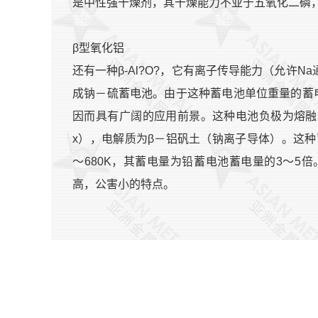
是中性强干燥剂，其干燥能力不亚于五氧化二磷，使
β型氧化铝
还有一种β-Al?O?，它有离子传导能力（允许Na
成钠－硫蓄电池。由于这种蓄电池单位重量的蓄
因而具有广阔的应用前景。这种电池负极为熔融钠
x），电解质为β－铝矾土（钠离子导体）。这种
～680K，其蓄电量为铅蓄电池蓄电量的3～5倍
高，公害小的特点。