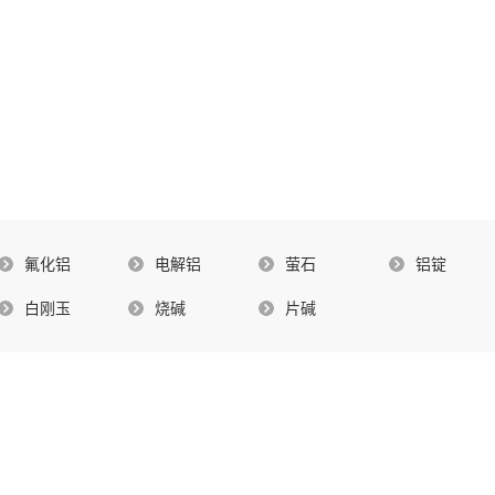
氟化铝
电解铝
萤石
铝锭
白刚玉
烧碱
片碱