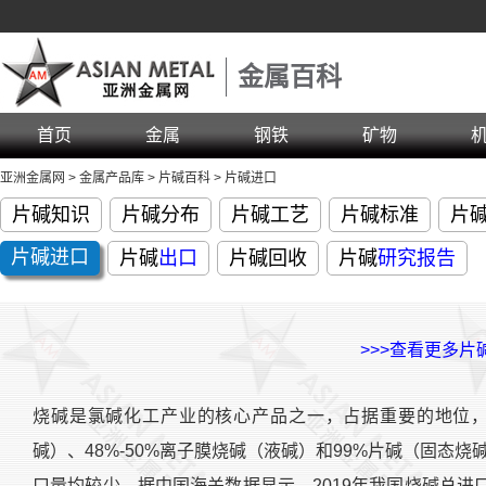
金属百科
首页
金属
钢铁
矿物
亚洲金属网
>
金属产品库
>
片碱百科
>
片碱进口
片碱知识
片碱分布
片碱工艺
片碱标准
片
片碱
进口
片碱
出口
片碱回收
片碱
研究报告
>>>查看更多片
烧碱是氯碱化工产业的核心产品之一，占据重要的地位，
碱）、48%-50%离子膜烧碱（液碱）和99%片碱（固态
口量均较少。据中国海关数据显示，2019年我国烧碱总进口