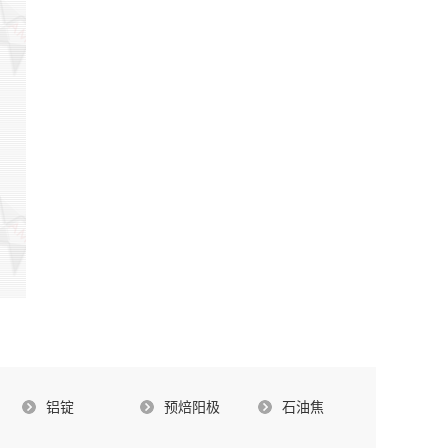
铝锭
预焙阳极
石油焦