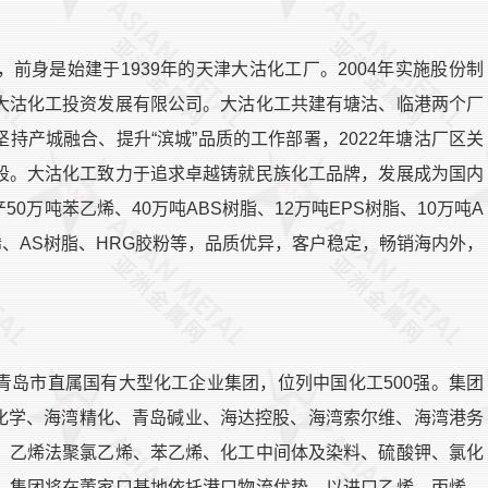
前身是始建于1939年的天津大沽化工厂。2004年实施股份制
大沽化工投资发展有限公司。大沽化工共建有塘沽、临港两个厂
持产城融合、提升“滨城”品质的工作部署，2022年塘沽厂区关
段。大沽化工致力于追求卓越铸就民族化工品牌，发展成为国内
万吨苯乙烯、40万吨ABS树脂、12万吨EPS树脂、10万吨A
烯、AS树脂、HRG胶粉等，品质优异，客户稳定，畅销海内外，
青岛市直属国有大型化工企业集团，位列中国化工500强。集团
海湾化学、海湾精化、青岛碱业、海达控股、海湾索尔维、海湾港务
、乙烯法聚氯乙烯、苯乙烯、化工中间体及染料、硫酸钾、氯化
，集团将在董家口基地依托港口物流优势，以进口乙烯、丙烯、