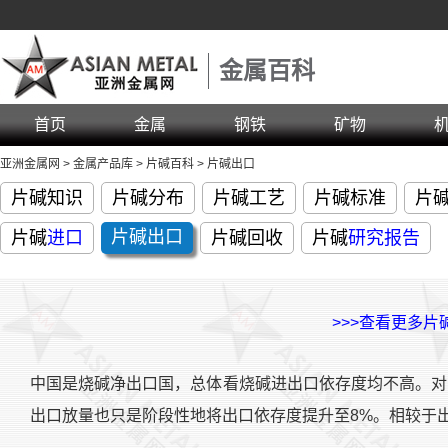
金属百科
首页
金属
钢铁
矿物
亚洲金属网
>
金属产品库
>
片碱百科
>
片碱出口
片碱知识
片碱分布
片碱工艺
片碱标准
片
片碱
出口
片碱
进口
片碱回收
片碱
研究报告
>>>查看更多片
中国是烧碱净出口国，总体看烧碱进出口依存度均不高。对
出口放量也只是阶段性地将出口依存度提升至8%。相较于