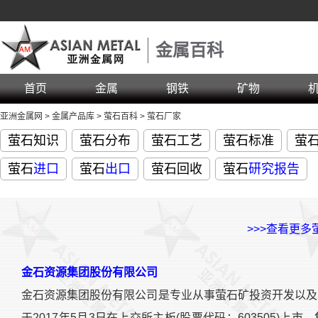
金属百科
首页
金属
钢铁
矿物
亚洲金属网
>
金属产品库
>
萤石百科
>
萤石厂家
萤石知识
萤石分布
萤石工艺
萤石标准
萤
萤石
进口
萤石
出口
萤石回收
萤石
研究报告
>>>查看更多
金石资源集团股份有限公司
金石资源集团股份有限公司是专业从事萤石矿投资开发以及
于2017年5月3日在上交所主板(股票代码：603505)