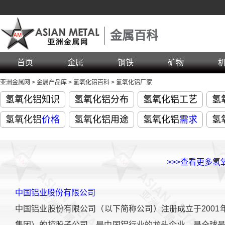
金属百科
首页
金属
钢铁
矿物
亚洲金属网
>
金属产品库
>
氢氧化铝百科
>
氢氧化铝厂家
氢氧化铝知识
氢氧化铝分布
氢氧化铝工艺
氢
氢氧化铝
价格
氢氧化铝用途
氢氧化铝
需求
氢
>>>查看更多氢
中国铝业股份有限公司
中国铝业股份有限公司（以下简称公司）注册成立于2001
集团）的控股子公司，是中国铝行业的龙头企业，是全球