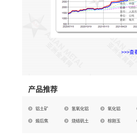
>>>
产品推荐
铝土矿
氢氧化铝
氧化铝
煅后焦
烧结矾土
棕刚玉