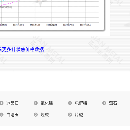
查看更多针状焦价格数据
冰晶石
氟化铝
电解铝
萤石
白刚玉
烧碱
片碱