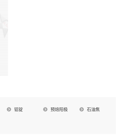
铝锭
预焙阳极
石油焦