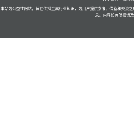
3 市场动态回顾 14
本站为公益性网站，旨在传播金属行业知识，为用户提供参考、借鉴和交流之用
3.1 国内市场 14
息。内容如有侵权请及
3.1.1 国产铝土矿 铝硅比5.0 中国未税交到 14
3.1.2 氧化铝98.5%min中国出厂；澳洲98.5%min中国港口 15
3.1.3 氟化铝 96%min 中国出厂 17
3.1.4 氢氧化铝 64.5%min 中国出厂 18
3.1.5 铝锭99.7%min 仓库自提 19
3.1.6 再生铝合金锭ADC12 中国出厂 20
3.1.7 铝合金锭A356.2 中国出厂 21
3.1.8 铝棒6063直径120mm 仓库自提 22
3.1.9 废铝 24
3.2 出口市场 26
3.2.1 氟化铝 61%min 中国离岸 26
3.2.2 铝合金锭ADC12中国离岸 27