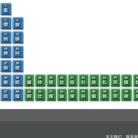
2.1.13 三部门：2023年延续新能源汽车免征车辆购置税政策 14
2.1.14 云南：以滇东南为重点 适度扩大铝土矿开采规模 14
2.1.15 山西：重点区域禁止新增钢铁、电解铝等品种产能 14
2.1.16 2023年1月1日起中国调整部分商品进出口关税 14
2.2 国际市场 14
2.2.1 几内亚铝土矿矿区工人罢工 14
2.2.2 韩国对涉华氢氧化铝启动反倾销立案调查 14
2.2.3 澳大利亚禁止向俄罗斯出口铝矿石及氧化铝 14
2.2.4 印度尼西亚吊销28家铝土矿开采许可证 14
2.2.5 印尼总统确认将停止铝土矿出口 14
2.2.6 马来西亚恢复铝土矿原矿出口 14
2.2.7 印度矿业联合会要求取消铝土矿出口关税 14
2.2.8 欧盟延长从中国进口家用铝箔的反倾销税 14
2.2.9 印度对华铝箔作出第一次反倾销日落复审终裁 14
关于我们
联系我