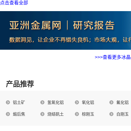
2 政策财经回顾 13
点击查看全部
2.1 国内市场 13
2.1.1 山东发布空气污染预警 13
2.1.2 广西百色执行新冠疫情封控 13
2.1.3 山东多城市因疫情防控而封城 13
2.1.4 三部门：防范铜、铅、锌、氧化铝等冶炼产能盲目扩张 13
>>>查看更多冰
2.1.5 自然资源部：要提升战略性矿产资源国内保障能力 13
2.1.6 云南：以滇东南为重点 适度扩大铝土矿开采规模 13
2.1.7 山西：重点区域禁止新增钢铁、电解铝等品种产能 13
产品推荐
2.1.8 青岛海事法院拍卖两批所罗门群岛铝土矿 13
2.1.9 中储股份：关于“此次铝锭事件风险仓库涉及中储”的不实信
铝土矿
氢氧化铝
氧化铝
氟化铝
2.1.10 印度终止对华铝箔反倾销措施 13
2.1.11 美国对华铝箔启动反规避自主调查 14
煅后焦
烧结矾土
棕刚玉
白刚玉
2.1.12 三部门：防范铜、铅、锌、氧化铝等冶炼产能盲目扩张 1