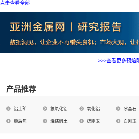
1.4.5 煅后焦
点击查看全部
2 财经政策回顾
2.1 国内市场回顾
2.1.1 山东发布冬奥会期间环保规定
2.1.2 广西百色因疫情实施封控措施
2.1.3 国家能源局：推动钢铁、有色、建材等行业减煤限煤
>>>查看更多预焙
2.1.4 四川：到2025年电炉短流程炼钢产量比重提升至40%
2.1.5 发改委下达24亿元投资 支持节能减碳改造等项目建设
2.1.6 工业领域碳达峰实施方案出炉
产品推荐
2.1.7 四川发布限电通知
2.1.8 云南发布限电措施
铝土矿
氢氧化铝
氧化铝
冰晶石
2.1.9 内蒙古加快限制类产能有序退出
2.1.10 上海发布“十四五”节能减排综合工作实施方案
煅后焦
烧结矾土
棕刚玉
白刚玉
2.1.11 山西：依法依规淘汰落后产能