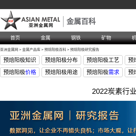
金属百科
首页
金属
钢铁
矿物
亚洲金属网
>
金属产品库
>
预焙阳极百科
>
预焙阳极研究报告
预焙阳极知识
预焙阳极分布
预焙阳极工艺
预
预焙阳极
价格
预焙阳极用途
预焙阳极
需求
预
2022炭素行