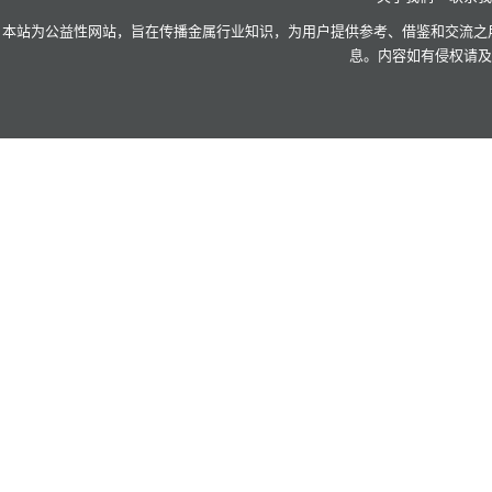
3.2 出口市场回顾
本站为公益性网站，旨在传播金属行业知识，为用户提供参考、借鉴和交流之用
3.2.1 预焙阳极S 3.0%max中国离岸
息。内容如有侵权请及
3.2.2 直径300mm/450mm高功率石墨电极中国离岸
3.2.3 直径500mm/600mm超高功率石墨电极中国离岸
4 公司动态回顾
4.1 春扬塑焦化工扩产煅后焦
4.2 印度韦丹塔增产电解铝
4.3 加拿大阿尔戈马钢厂拟提升石墨电极消费能力
4.4 登高新材料将开始建设二期预焙阳极项目
4.5 吉利百矿集团田林年产40万吨碳素项目焙烧车间点火运行
4.6中溢年产80万吨针状焦项目签约
4.7 黑猫股份拟投建年产8万吨碳基材料一体化项目
4.8 索通开始在山东新建预焙阳极项目
4.9 益大新材料针状焦新项目开工