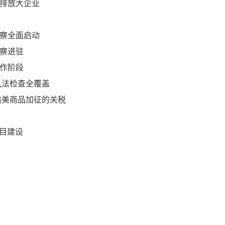
、排放大企业
督察全面启动
督察进驻
工作阶段
式执法检查全覆盖
国输美商品加征的关税
项目建设