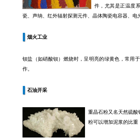
件，尤其是正温度系数
瓷、声纳、红外辐射探测元件、晶体陶瓷电容器、电
烟火工业
钡盐（如硝酸钡）燃烧时，呈明亮的绿黄色，常用于
作。
石油开采
重晶石粉又名天然硫酸
粉可以增加泥浆的比重