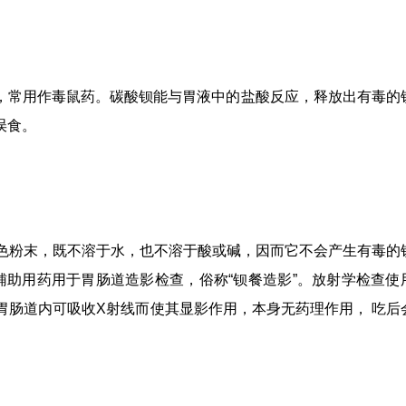
，常用作毒鼠药。碳酸钡能与胃液中的盐酸反应，释放出有毒的
误食。
色粉末，既不溶于水，也不溶于酸或碱，因而它不会产生有毒的
辅助用药用于胃肠道造影检查，俗称“钡餐造影”。放射学检查使
胃肠道内可吸收X射线而使其显影作用，本身无药理作用， 吃后