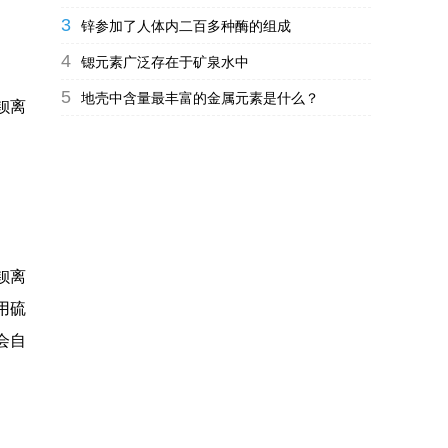
3
锌参加了人体内二百多种酶的组成
4
锶元素广泛存在于矿泉水中
5
地壳中含量最丰富的金属元素是什么？
钡离
钡离
用硫
会自