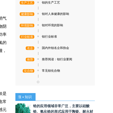
钡的生产工艺
生产工艺
|
钡对人体健康的影响
健康影响
消气
|
钡对环境的影响
环境影响
物阴
|
功率
钡行业标准
行业标准
|
氮的
国内外钡名企和协会
名企
撞，
|
推荐阅读：钡行业要闻
推荐
|
常见钡化合物
化合物
|
钡是
涨 ▪ 知识
电常
锆的应用领域非常广泛，主要以硅酸
感元
锆、氧化锆的形式应用于陶瓷、耐火材