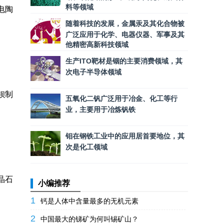
料等领域
电陶
随着科技的发展，金属汞及其化合物被
广泛应用于化学、电器仪器、军事及其
他精密高新科技领域
生产ITO靶材是铟的主要消费领域，其
次电子半导体领域
钡制
五氧化二钒广泛用于冶金、化工等行
业，主要用于冶炼钒铁
钼在钢铁工业中的应用居首要地位，其
次是化工领域
晶石
小编推荐
1
钙是人体中含量最多的无机元素
2
中国最大的锑矿为何叫锡矿山？