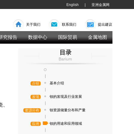
English
|
亚洲金属网
关于我们
联系我们
提出建议
研究报告
数据中心
国际贸易
金属地图
目录
Barium
|
基本介绍
介绍
|
钡的发现及行业发展
发现
|
瓷、
钡资源储量分布和产量
资源分布
|
钡的用途和应用领域
应用
|