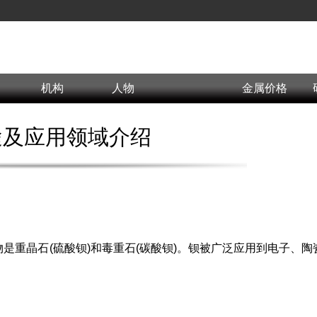
机构
人物
金属价格
途及应用领域介绍
物是重晶石(硫酸钡)和毒重石(碳酸钡)。钡被广泛应用到电子、陶