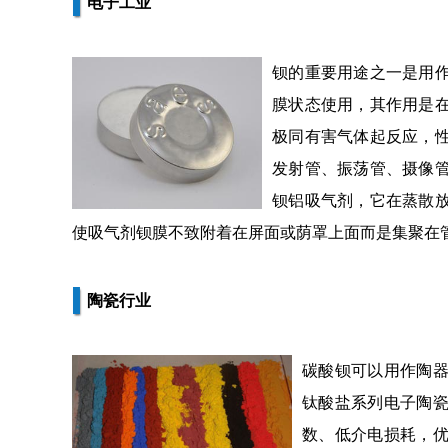
电子工业
钡的重要用途之一是用
膜状态使用，其作用是
极同有害气体起反应，
发射管、振荡管、摄像
钡铝吸气剂，它在蒸散
使吸气剂钡膜不致附着在屏面或荫罩上面而是集聚在
陶瓷行业
碳酸钡可以用作陶
钛酸盐系列电子陶
数、低介电损耗，