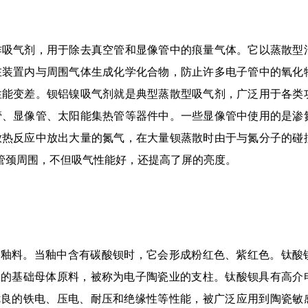
作吸气剂，用于除去真空管和显像管中的痕量气体。它以蒸散型
在装置内与周围气体生成化学化合物，防止许多电子管中的氧化
性能变差。钡铝镍吸气剂就是典型蒸散型吸气剂，广泛用于各类
管、显像管、太阳能集热管等器件中。一些显像管中使用的是渗
放热反应中放出大量的氮气，在大量钡蒸散时由于与氮分子的碰
管颈周围，不但吸气性能好，还提高了屏的亮度。
器釉料。当釉中含有碳酸钡时，它会形成粉红色、紫红色。钛酸
瓷的基础母体原料，被称为电子陶瓷业的支柱。钛酸钡具有高介
优良的铁电、压电、耐压和绝缘性等性能，被广泛应用到陶瓷敏