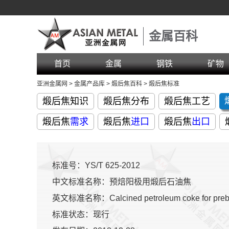
金属百科
首页
金属
钢铁
矿物
亚洲金属网
>
金属产品库
>
煅后焦百科
>
煅后焦标准
煅后焦知识
煅后焦分布
煅后焦工艺
煅后焦
需求
煅后焦
进口
煅后焦
出口
标准号：YS/T 625-2012
中文标准名称：预焙阳极用煅后石油焦
英文标准名称：Calcined petroleum coke for preb
标准状态：现行