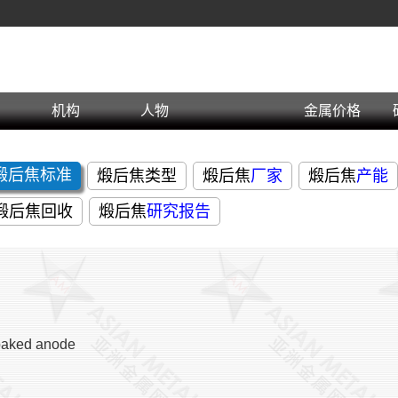
机构
人物
金属价格
煅后焦标准
煅后焦类型
煅后焦
厂家
煅后焦
产能
煅后焦回收
煅后焦
研究报告
aked anode