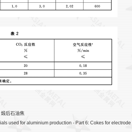
：煅后石油焦
ed for aluminium production - Part 6: Cokes for electrode