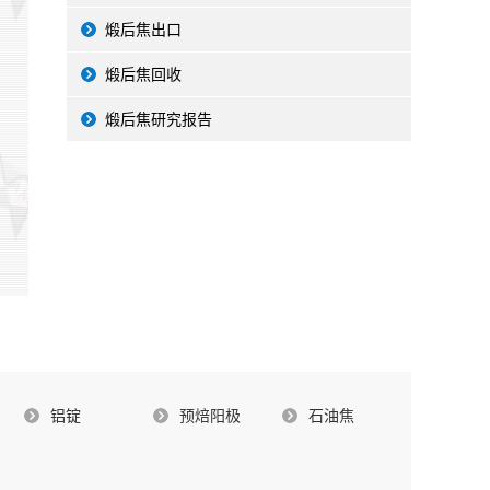
煅后焦出口
煅后焦回收
煅后焦研究报告
铝锭
预焙阳极
石油焦