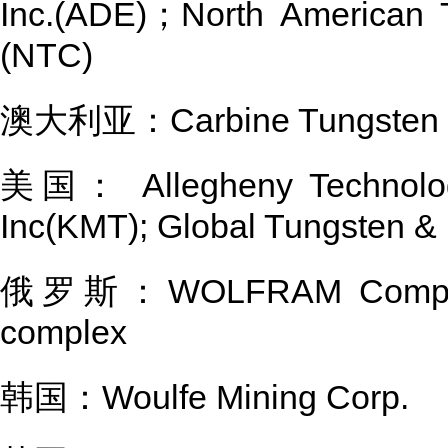
Inc.(ADE)；North American T
(NTC)
澳大利亚：Carbine Tungsten L
美国： Allegheny Technologi
Inc(KMT); Global Tungsten &
俄罗斯：WOLFRAM Company 
complex
韩国：Woulfe Mining Corp.