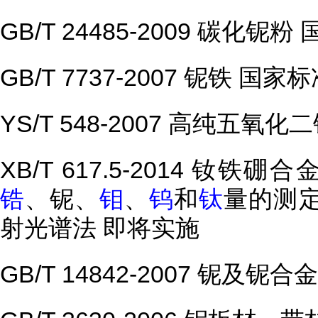
GB/T 24485-2009 碳化铌粉
GB/T 7737-2007 铌铁 国家
YS/T 548-2007 高纯五氧
XB/T 617.5-2014 钕
锆
、铌、
钼
、
钨
和
钛
量的测
射光谱法 即将实施
GB/T 14842-2007 铌及铌