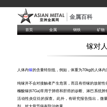
金属百科
首页
金属
钢铁
矿物
镓对
人体内
镓
的含量特别低，例如，体重为70kg的人体内
纯镓并不会对接触者产生危害，而且有些镓的放射性
橼酸镓(67Ga)常用于肺癌和肝癌的诊断、淋巴系统
活动性炎症灶的探查。此外，有研究报告指出，微
剂，对大骨节病有防治效果。